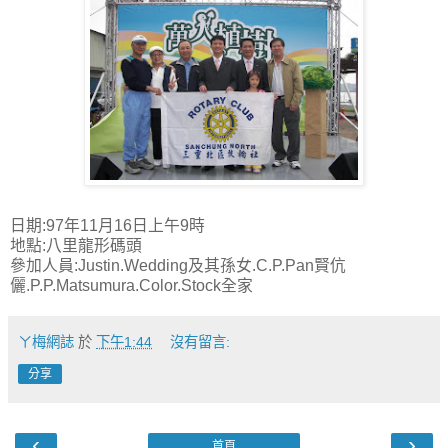
日期:97年11月16日上午9時
地點:八里龍形碼頭
參加人員:Justin.Wedding及其孫女.C.P.Pan賢伉
儷.P.P.Matsumura.Color.Stock全家
ㄚ梅網誌
於
下午1:44
沒有留言:
分享
‹
›
首頁