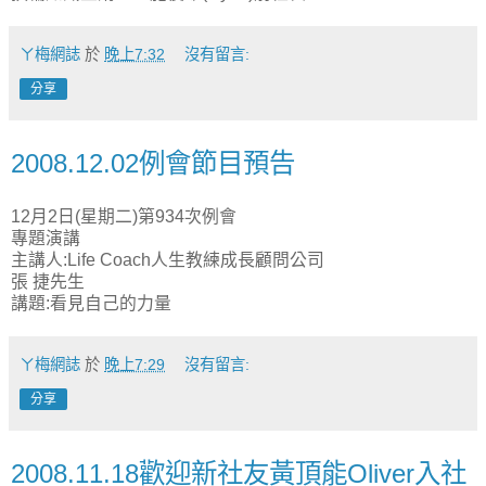
ㄚ梅網誌
於
晚上7:32
沒有留言:
分享
2008.12.02例會節目預告
12月2日(星期二)第934次例會
專題演講
主講人:Life Coach人生教練成長顧問公司
張 捷先生
講題:看見自己的力量
ㄚ梅網誌
於
晚上7:29
沒有留言:
分享
2008.11.18歡迎新社友黃頂能Oliver入社