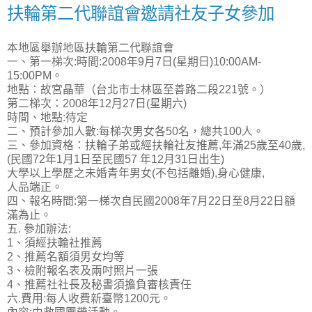
扶輪第二代聯誼會邀請社友子女參加
本地區舉辦地區扶輪第二代聯誼會
一、第一梯次:時間:2008年9月7日(星期日)10:00AM-
15:00PM。
地點：故宮晶華（台北市士林區至善路二段221號。）
第二梯次：2008年12月27日(星期六)
時間、地點:待定
二、預計參加人數:每梯次男女各50名，總共100人。
三、參加資格：扶輪子弟或經扶輪社友推薦,年滿25歲至40歲,
(民國72年1月1日至民國57 年12月31日出生)
大學以上學歷之未婚青年男女(不包括離婚),身心健康,
人品端正。
四、報名時間:第一梯次自民國2008年7月22日至8月22日額
滿為止。
五. 參加辦法:
1、須經扶輪社推薦
2、推薦名額須男女均等
3、檢附報名表及兩吋照片一張
4、推薦社社長及秘書須擔負審核責任
六.費用:每人收費新臺幣1200元。