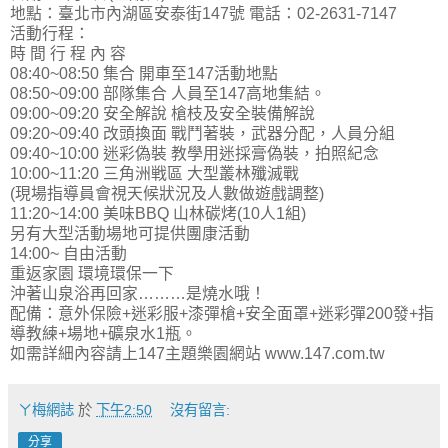
地點：臺北市內湖區安泰街147號 電話：02-2631-7147
活動行程：
時 間 行 程 內 容
08:40~08:50 集合 開車至147活動地點
08:50~09:00 部隊集合 人員至147高地集結。
09:00~09:20 安全解說 槍枝及安全裝備解說
09:20~09:40 改頭換面 戰鬥著裝，武器分配，人員分組
09:40~10:00 迷彩偽裝 教學用迷採膏偽裝，拍照紀念
10:00~11:20 三角洲戦區 大型叢林殲滅戰
(現場指導員會視天候狀況及人數做遊戲調整)
11:20~14:00 美味BBQ 山林碳烤(10人1組)
另有大型活動場地可提供團康活動
14:00~ 自由活動
重返家園 環境環保一下
沖著山泉浴再回家………是燒水哦！
配備：意外保險+迷彩服+漆彈槍+安全面罩+迷彩彈200發+指
導教練+場地+礦泉水1瓶。
如需詳細內容請上147主題樂園網站 www.147.com.tw
ㄚ梅網誌
於
下午2:50
沒有留言:
分享