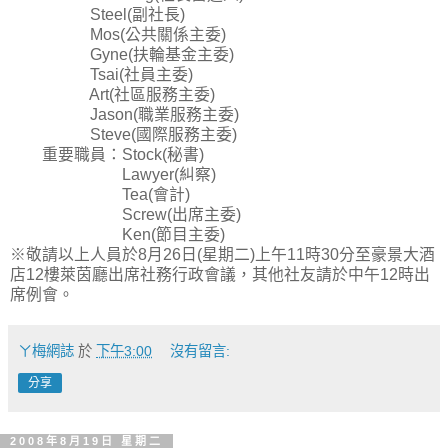
Steel(副社長)
Mos(公共關係主委)
Gyne(扶輪基金主委)
Tsai(社員主委)
Art(社區服務主委)
Jason(職業服務主委)
Steve(國際服務主委)
重要職員：Stock(秘書)
Lawyer(糾察)
Tea(會計)
Screw(出席主委)
Ken(節目主委)
※敬請以上人員於8月26日(星期二)上午11時30分至豪景大酒
店12樓萊茵廳出席社務行政會議，其他社友請於中午12時出
席例會。
ㄚ梅網誌
於
下午3:00
沒有留言:
分享
2008年8月19日 星期二