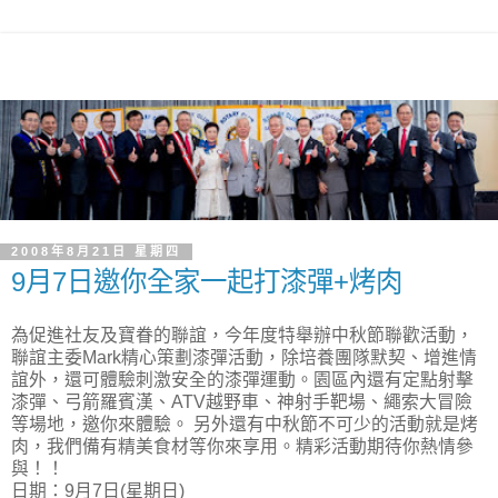
2008年8月21日 星期四
9月7日邀你全家一起打漆彈+烤肉
為促進社友及寶眷的聯誼，今年度特舉辦中秋節聯歡活動，
聯誼主委Mark精心策劃漆彈活動，除培養團隊默契、增進情
誼外，還可體驗刺激安全的漆彈運動。園區內還有定點射擊
漆彈、弓箭羅賓漢、ATV越野車、神射手靶場、繩索大冒險
等場地，邀你來體驗。 另外還有中秋節不可少的活動就是烤
肉，我們備有精美食材等你來享用。精彩活動期待你熱情參
與！！
日期：9月7日(星期日)