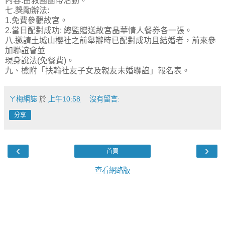
內容:由救國團帶活動。
七.獎勵辦法:
1.免費參觀故宮。
2.當日配對成功: 總監贈送故宮晶華情人餐券各一張。
八.邀請土城山櫻社之前舉辦時已配對成功且結婚者，前來參
加聯誼會並
現身說法(免餐費)。
九、檢附「扶輪社友子女及親友未婚聯誼」報名表。
ㄚ梅網誌
於
上午10:58
沒有留言:
分享
‹
›
首頁
查看網路版