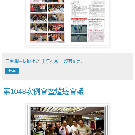
三重北區扶輪社
於
下午4:00
沒有留言:
分享
第1048次例會暨爐邊會議