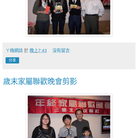
ㄚ梅網誌
於
晚上7:43
沒有留言:
分享
歲末家屬聯歡晚會剪影