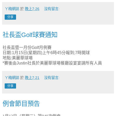
ㄚ梅網誌
於
晚上7:26
沒有留言:
分享
社長盃Golf球賽通知
社長盃暨一月份Golf月例賽
日期:1月15日(星期四)上午6時45分報到;7時開球
地點:美麗華球場
*賽後由Justin社長於美麗華球場餐廳設宴宴請所有人員
ㄚ梅網誌
於
晚上7:21
沒有留言:
分享
例會節目預告