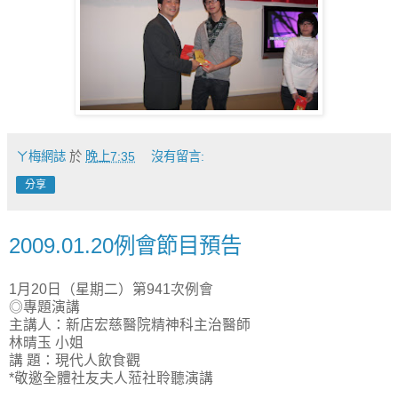
ㄚ梅網誌
於
晚上7:35
沒有留言:
分享
2009.01.20例會節目預告
1月20日（星期二）第941次例會
◎專題演講
主講人：新店宏慈醫院精神科主治醫師
林晴玉 小姐
講 題：現代人飲食觀
*敬邀全體社友夫人蒞社聆聽演講