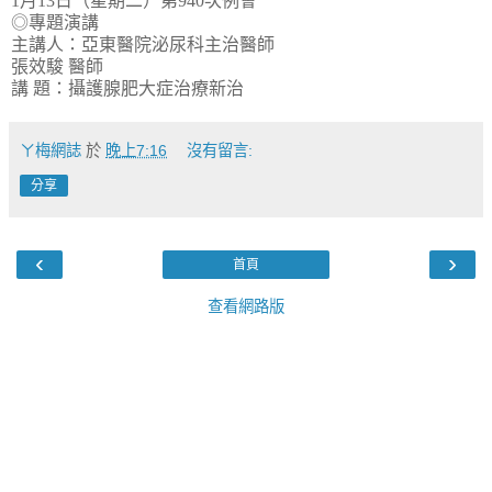
1
月
13
日（星期二）第
940
次例會
◎專題演講
主講人：亞東醫院泌尿科主治醫師
張效駿
醫師
講
題：攝護腺肥大症治療新治
ㄚ梅網誌
於
晚上7:16
沒有留言:
分享
‹
›
首頁
查看網路版