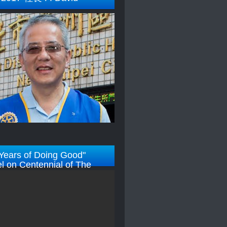
Years of Doing Good"
l on Centennial of The
y Foundation)