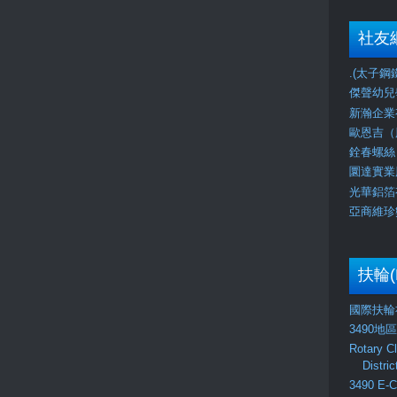
社友
.(太子鋼鐵) 
傑聲幼兒學校J
新瀚企業有
歐恩吉（股
銓春螺絲（
圜達實業股
光華鋁箔有
亞商維珍數
扶輪(
國際扶輪社
3490地
Rotary C
Distri
3490 E-C