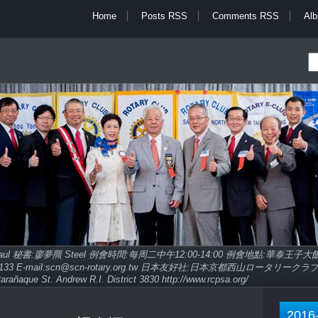
Home
Posts RSS
Comments RSS
Al
Paul 秘書:廖夢羆 Steel 例會時間:每周二中午12:00-14:00 例會地點:華泰王
9713133 E-mail:scn@scn-rotary.org.tw 日本友好社:日本京都西山ロータリークラブ http
arañaque St. Andrew R.I. District 3830 http://www.rcpsa.org/
2016