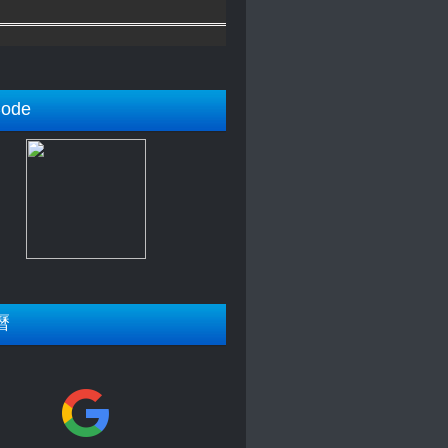
ode
曆