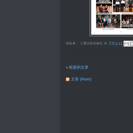
張貼者：
三重北區扶輪社
於
下午3:11
«
較新的文章
文章 (Atom)