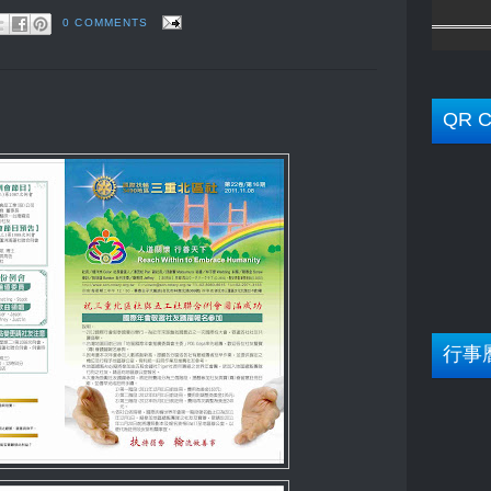
0 COMMENTS
QR C
行事