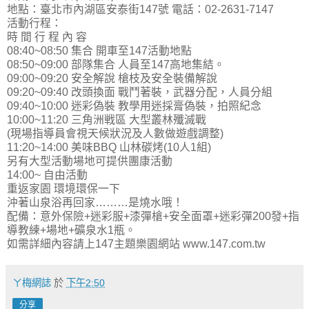
地點：臺北市內湖區安泰街147號 電話：02-2631-7147
活動行程：
時 間 行 程 內 容
08:40~08:50 集合 開車至147活動地點
08:50~09:00 部隊集合 人員至147高地集結。
09:00~09:20 安全解說 槍枝及安全裝備解說
09:20~09:40 改頭換面 戰鬥著裝，武器分配，人員分組
09:40~10:00 迷彩偽裝 教學用迷採膏偽裝，拍照紀念
10:00~11:20 三角洲戦區 大型叢林殲滅戰
(現場指導員會視天候狀況及人數做遊戲調整)
11:20~14:00 美味BBQ 山林碳烤(10人1組)
另有大型活動場地可提供團康活動
14:00~ 自由活動
重返家園 環境環保一下
沖著山泉浴再回家………是燒水哦！
配備：意外保險+迷彩服+漆彈槍+安全面罩+迷彩彈200發+指
導教練+場地+礦泉水1瓶。
如需詳細內容請上147主題樂園網站 www.147.com.tw
ㄚ梅網誌
於
下午2:50
分享