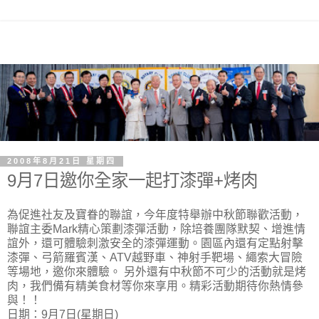
2008年8月21日 星期四
9月7日邀你全家一起打漆彈+烤肉
為促進社友及寶眷的聯誼，今年度特舉辦中秋節聯歡活動，
聯誼主委Mark精心策劃漆彈活動，除培養團隊默契、增進情
誼外，還可體驗刺激安全的漆彈運動。園區內還有定點射擊
漆彈、弓箭羅賓漢、ATV越野車、神射手靶場、繩索大冒險
等場地，邀你來體驗。 另外還有中秋節不可少的活動就是烤
肉，我們備有精美食材等你來享用。精彩活動期待你熱情參
與！！
日期：9月7日(星期日)