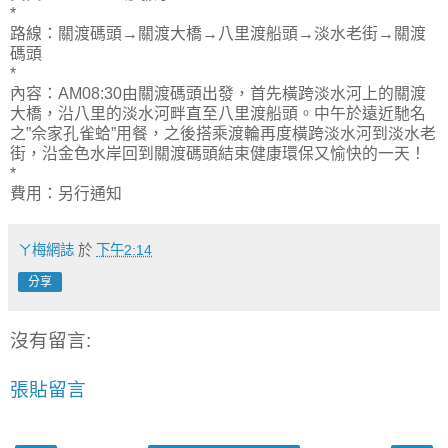
*
路線：關渡碼頭→關渡大橋→八里渡船頭→淡水老街→關渡
碼頭
*
內容：AM08:30由關渡碼頭出發，首先橫跨淡水河上的關渡
大橋，沿八里的淡水河畔直至八里渡船頭。中午於遠近馳名
之”佘家孔雀蛤”用餐，之後搭乘渡輪再度橫跨淡水河到淡水老
街，沿金色水岸回到關渡碼頭結束健康環保又愉快的一天！
*
費用：另行通知
ㄚ梅網誌
於
下午2:14
分享
沒有留言:
張貼留言