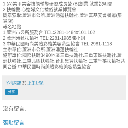
1.(A)美甲美容技能輔導研習成長營 (B)創業.就業說明會
2.扶輪愛.心媳婦文化禮俗就業博覽會
簡章索取:蘆洲市公所.蘆洲湧蓮扶輪社.蘆洲富基宴會餐廳(集
賢店)
報名地點:
1.蘆洲市公所服務台 TEL:2281-1484#101.102
2.蘆洲湧蓮扶輪社 TEL:2281-1985陳小姐
3.中華民國時尚美體彩繪美容造型協會 TEL:2981-1118
主辦單位:蘆洲市公所.蘆洲湧蓮扶輪社
協辦單位:國際扶輪3490地區三重扶輪社.三重東區扶輪社.蘆
洲扶輪社.三重北區扶輪社.台北集賢扶輪社.三重千禧扶輪社共
同合辦.中華民國時尚美體彩繪美容造型協會
ㄚ梅網誌
於
下午1:58
分享
沒有留言:
張貼留言