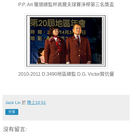
P.P. Art 獲頒總監杯高爾夫球賽淨桿第三名獎盃
2010-2011 D.3490地區總監 D.G. Victor賢伉儷
Jack Lin
於
晚上10:51
分享
沒有留言: