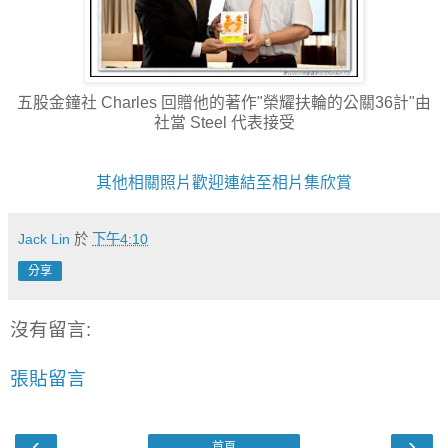
五股金鐘社 Charles 回贈他的著作"榮耀扶輪的公關36計"由
社當 Steel 代表接受
其他相關照片歡迎連結至相片集欣賞
Jack Lin
於
下午4:10
分享
沒有留言:
張貼留言
‹
›
首頁