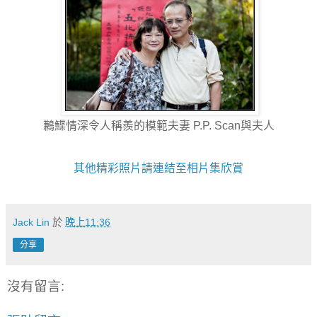
鶼鰈情深令人稱羨的模範夫妻 P.P. Scan與夫人
其他精彩照片請連結至相片集欣賞
Jack Lin
於
晚上11:36
分享
沒有留言: