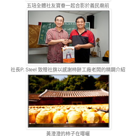
五琣全體社友寶眷一起合影於義民廟前
社長P. Steel 致贈社旗以感謝柿餅工廠老闆的精闢介紹
黃澄澄的柿子在曝曬