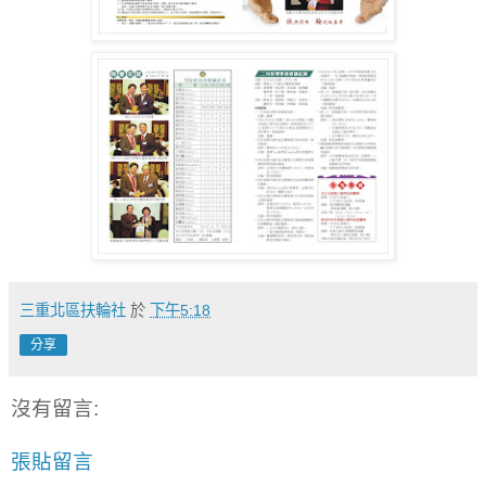
三重北區扶輪社
於
下午5:18
分享
沒有留言:
張貼留言