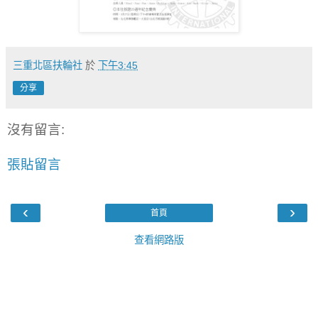
三重北區扶輪社
於
下午3:45
分享
沒有留言:
張貼留言
‹
›
首頁
查看網路版