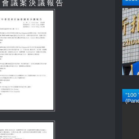
 會 議 案 決 議 報 告
"100 
(Pane
Rotar