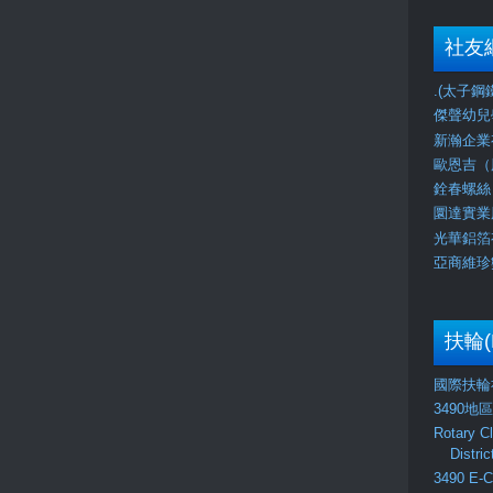
社友
.(太子鋼鐵) 
傑聲幼兒學校J
新瀚企業有
歐恩吉（股
銓春螺絲（
圜達實業股
光華鋁箔有
亞商維珍數
扶輪(
國際扶輪社
3490地
Rotary C
Distri
3490 E-C