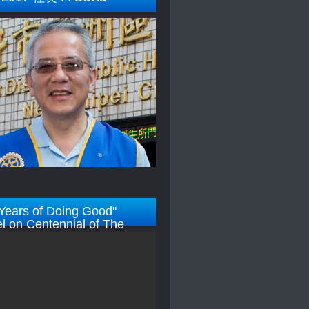
Years of Doing Good"
l on Centennial of The
y Foundation)