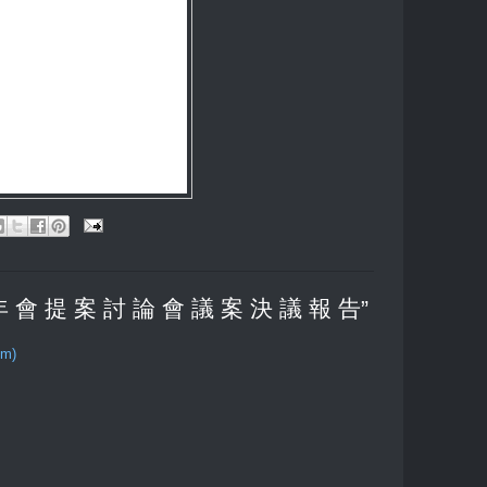
區 年 會 提 案 討 論 會 議 案 決 議 報 告”
om)