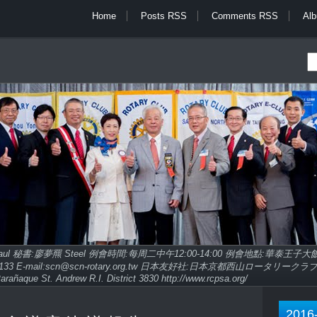
Home
Posts RSS
Comments RSS
Al
Paul 秘書:廖夢羆 Steel 例會時間:每周二中午12:00-14:00 例會地點:華泰王
9713133 E-mail:scn@scn-rotary.org.tw 日本友好社:日本京都西山ロータリークラブ http
arañaque St. Andrew R.I. District 3830 http://www.rcpsa.org/
2016