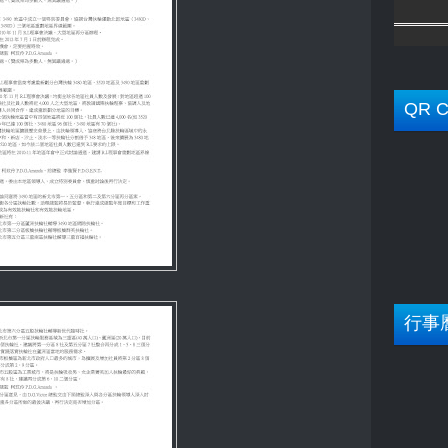
QR C
行事