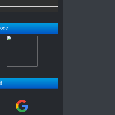
ode
曆