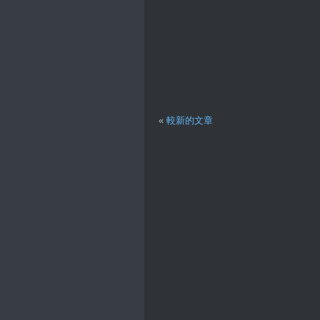
«
較新的文章