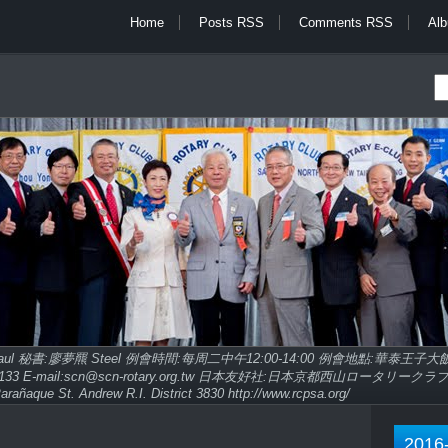
Home
Posts RSS
Comments RSS
Al
Paul 秘書:廖夢羆 Steel 例會時間:每周二中午12:00-14:00 例會地點:華泰王
9713133 E-mail:scn@scn-rotary.org.tw 日本友好社:日本京都西山ロータリークラブ http
arañaque St. Andrew R.I. District 3830 http://www.rcpsa.org/
2016