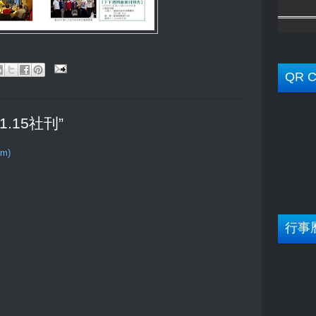
QR C
.01.15社刊”
om)
行事