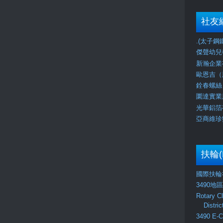
社友
.(太子鋼鐵) 
傑聲幼兒學校J
新瀚企業有
歐恩吉（股
銓春螺絲（
圜達實業股
光華鋁箔有
亞商維珍數
扶輪(
國際扶輪社
3490地
Rotary C
Distri
3490 E-C