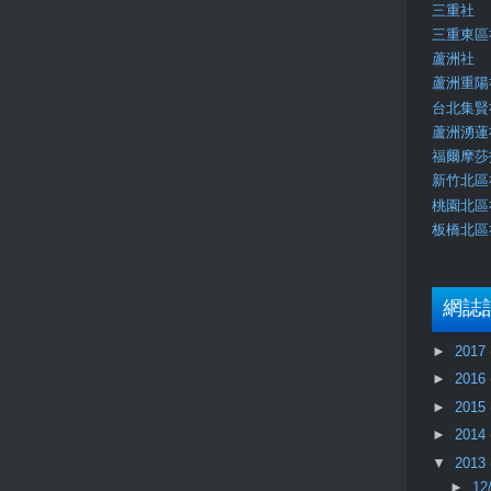
三重社
三重東區
蘆洲社
蘆洲重陽
台北集賢
蘆洲湧蓮
福爾摩莎
新竹北區
桃園北區
板橋北區
網誌
►
2017
►
2016
►
2015
►
2014
▼
2013
►
12