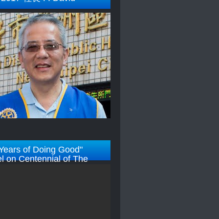
Years of Doing Good"
l on Centennial of The
y Foundation)