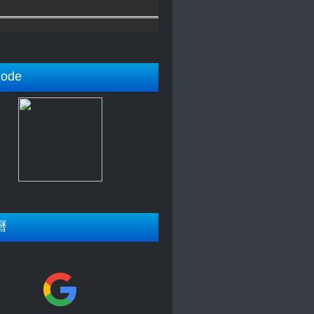
ode
曆