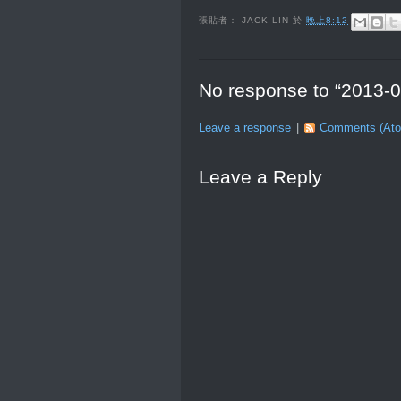
張貼者：
JACK LIN
於
晚上8:12
No response to “20
Leave a response
|
Comments (At
Leave a Reply