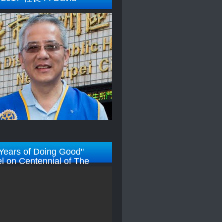
Years of Doing Good"
l on Centennial of The
y Foundation)