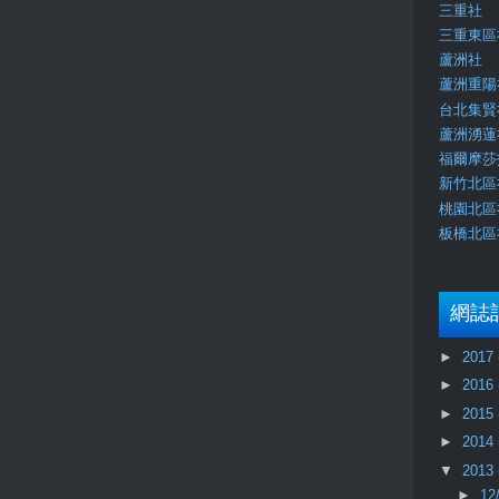
三重社
三重東區
蘆洲社
蘆洲重陽
台北集賢
蘆洲湧蓮
福爾摩莎
新竹北區
桃園北區
板橋北區
網誌
►
2017
►
2016
►
2015
►
2014
▼
2013
►
12