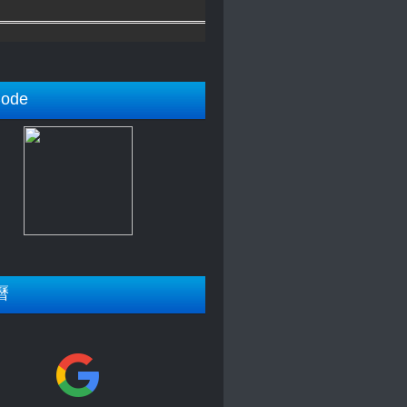
ode
曆