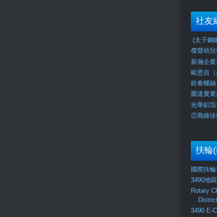
社友
.(太子鋼鐵) 
傑聲幼兒學校J
新瀚企業有
歐恩吉（股
銓春螺絲（
圜達實業股
光華鋁箔有
亞商維珍數
扶輪(
國際扶輪社
3490地
Rotary C
Distri
3490 E-C