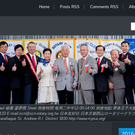
Home
Posts RSS
Comments RSS
Al
Paul 秘書:廖夢羆 Steel 例會時間:每周二中午12:00-14:00 例會地點:華泰王
9713133 E-mail:scn@scn-rotary.org.tw 日本友好社:日本京都西山ロータリークラブ http
arañaque St. Andrew R.I. District 3830 http://www.rcpsa.org/
2016