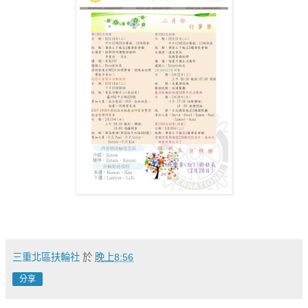
三重北區扶輪社
於
晚上8:56
分享