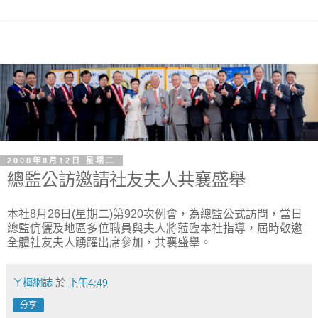
2008年8月12日 星期二
總監公訪邀請社友夫人共襄盛舉
本社8月26日(星期二)第920次例會，為總監公式訪問，當日
總監伉儷及地區多位職員與夫人將蒞臨本社指導，屆時敬邀
全體社友夫人踴躍出席參加，共襄盛舉。
ㄚ梅網誌
於
下午4:49
分享