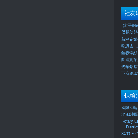
社友
.(太子鋼鐵) 
傑聲幼兒學校J
新瀚企業有
歐恩吉（股
銓春螺絲（
圜達實業股
光華鋁箔有
亞商維珍數
扶輪(
國際扶輪社
3490地
Rotary C
Distri
3490 E-C