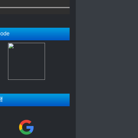
ode
曆