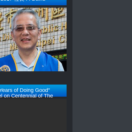
Years of Doing Good"
l on Centennial of The
y Foundation)