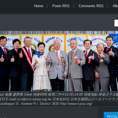
Home
Posts RSS
Comments RSS
Al
Paul 秘書:廖夢羆 Steel 例會時間:每周二中午12:00-14:00 例會地點:華泰王
9713133 E-mail:scn@scn-rotary.org.tw 日本友好社:日本京都西山ロータリークラブ http
arañaque St. Andrew R.I. District 3830 http://www.rcpsa.org/
2016