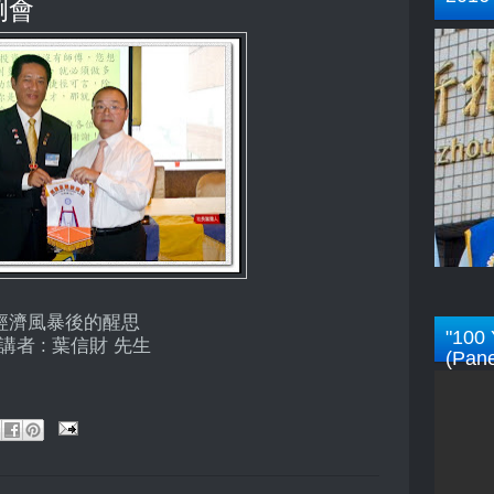
次例會
經濟風暴後的醒思
"100 
講者 : 葉信財 先生
(Pane
Rotar