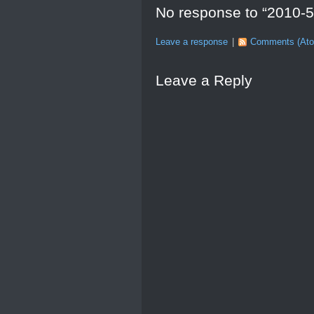
No response to “201
Leave a response
|
Comments (At
Leave a Reply