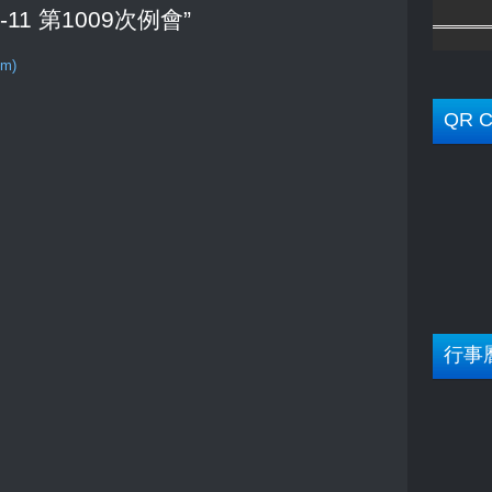
0-5-11 第1009次例會”
om)
QR C
行事