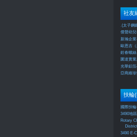
社友
.(太子鋼鐵) 
傑聲幼兒學校J
新瀚企業有
歐恩吉（股
銓春螺絲（
圜達實業股
光華鋁箔有
亞商維珍數
扶輪(
國際扶輪社
3490地
Rotary C
Distri
3490 E-C