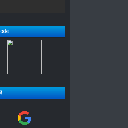
ode
曆