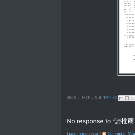
張貼者：
JACK LIN
於
下午4:43
No response to
Leave a response
|
Comments (At