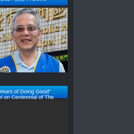
Years of Doing Good"
l on Centennial of The
y Foundation)