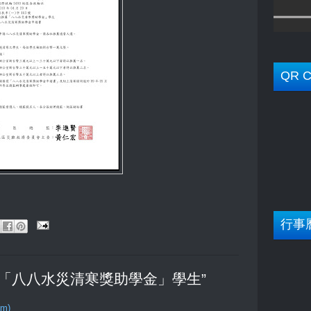
QR C
行事
 “請推薦「八八水災清寒獎助學金」學生”
om)