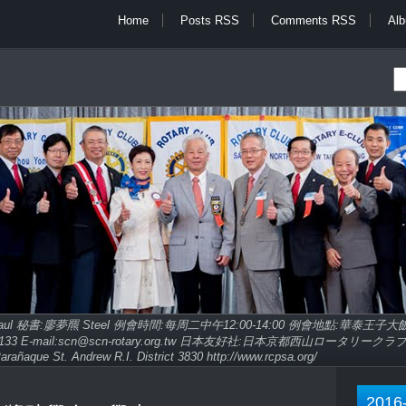
Home
Posts RSS
Comments RSS
Al
Paul 秘書:廖夢羆 Steel 例會時間:每周二中午12:00-14:00 例會地點:華泰王
9713133 E-mail:scn@scn-rotary.org.tw 日本友好社:日本京都西山ロータリークラブ http
arañaque St. Andrew R.I. District 3830 http://www.rcpsa.org/
2016